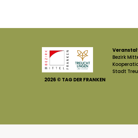
Veranstal
Bezirk Mitt
Kooperati
Stadt Tre
2026
©
TAG DER FRANKEN