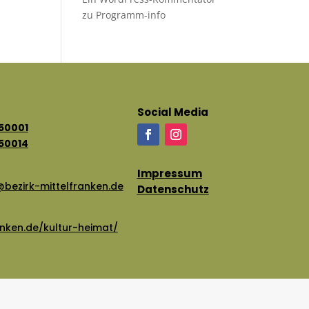
zu
Programm-info
Social Media
-50001
-50014
Impressum
bezirk-mittelfranken.de
Datenschutz
anken.de/kultur-heimat/