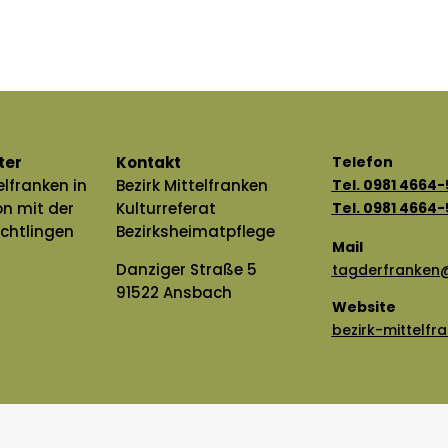
ter
Kontakt
Telefon
elfranken in
Bezirk Mittelfranken
Tel. 0981 4664
on mit der
Kulturreferat
Tel. 0981 4664
uchtlingen
Bezirksheimatpflege
Mail
Danziger Straße 5
tagderfranken@
91522 Ansbach
Website
bezirk-mittelfr