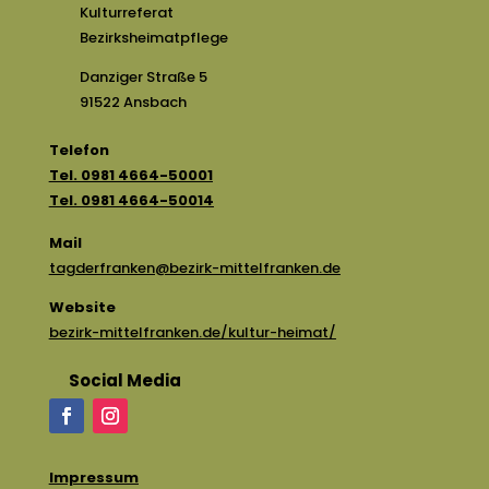
Kulturreferat
Bezirksheimatpflege
Danziger Straße 5
91522 Ansbach
Telefon
Tel. 0981 4664-50001
Tel. 0981 4664-50014
Mail
tagderfranken@bezirk-mittelfranken.de
Website
bezirk-mittelfranken.de/kultur-heimat/
Social Media
Impressum