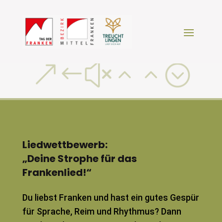
&#x22;
Liedwettbewerb:
„Deine Strophe für das
Frankenlied!“
Du liebst Franken und hast ein gutes Gespür
für Sprache, Reim und Rhythmus? Dann